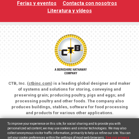
Ferias y eventos
Contacta con nosotros
Literatura y vídeos
CTB, Inc. (
ctbinc.com
) is a leading global designer and maker
of systems and solutions for storing, conveying and
preserving grain; producing poultry, pigs and eggs; and
processing poultry and other foods. The company also
produces buildings, stables, software for food processing
and products for various other applications.
Copyright © 2026 CTB, Inc. All rights reserved.
To improve your experience on this site, for social sharing and to provide you with
Legal Notices
Animal Care
personalized ad content, we may use cookies and similar technologies. We may also
collect anonymous visitor traffic information, primarily to help us refine our site. You can
set your cookie preferences within the settings of most web browsers.
See our privacy