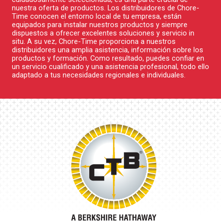
nuestra oferta de productos. Los distribuidores de Chore-
Time conocen el entorno local de tu empresa, están
equipados para instalar nuestros productos y siempre
dispuestos a ofrecer excelentes soluciones y servicio in
situ. A su vez, Chore-Time proporciona a nuestros
distribuidores una amplia asistencia, información sobre los
productos y formación. Como resultado, puedes confiar en
un servicio cualificado y una asistencia profesional, todo ello
adaptado a tus necesidades regionales e individuales.