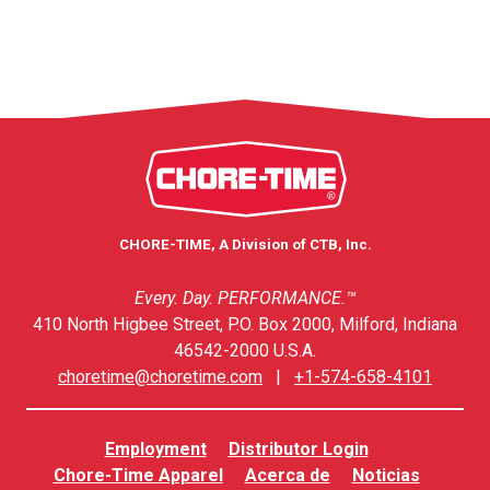
CHORE-TIME, A Division of CTB, Inc.
Every. Day. PERFORMANCE.™
410 North Higbee Street, P.O. Box 2000, Milford, Indiana
46542-2000 U.S.A.
choretime@choretime.com
|
+1-574-658-4101
Employment
Distributor Login
Chore-Time Apparel
Acerca de
Noticias