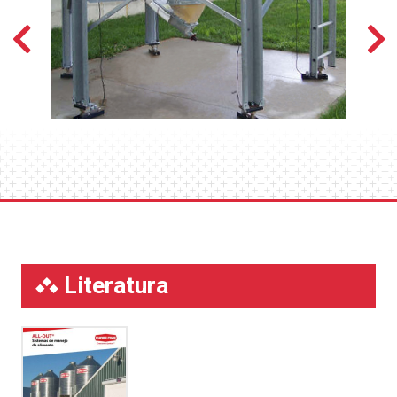
CHORE-TIME® C-CENTRAL™
.
Muestra los pesos de alimentación de
hasta dos contenedores separados
ubicados en dos conjuntos diferentes de
celdas de carga.
Muestra el peso en libras o kilogramos
junto con la fecha y la hora con
configuración de reloj de 12 o 24 horas.
La navegación práctica en pantalla y las
teclas de edición permiten configurar y
cambiar rápidamente el control del
indicador.
La función de acceso protegido con
Literatura
contraseña restringe la operación de
control únicamente a usuarios autorizados.
La función de alarma alerta al operador
sobre alarmas y advertencias del sistema
e incluye una lista con la fecha y la hora de
los 10 eventos de alarma más recientes.