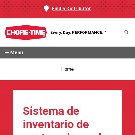
Find a Distributor
Every. Day.
PERFORMANCE.™
Menu
Home
Sistema de
inventario de