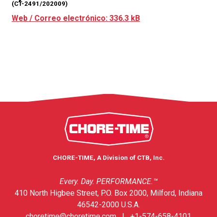
(CT-2491/202009)
Web / Correo electrónico: 336.3 kB
CHORE-TIME, A Division of CTB, Inc.
Every. Day. PERFORMANCE.™
410 North Higbee Street, P.O. Box 2000, Milford, Indiana
46542-2000 U.S.A.
choretime@choretime.com
|
+1-574-658-4101