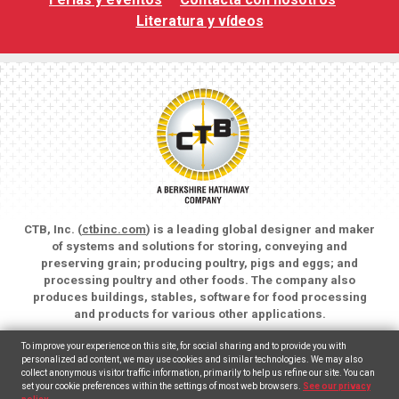
Literatura y vídeos
CTB, Inc. (
ctbinc.com
) is a leading global designer and maker
of systems and solutions for storing, conveying and
preserving grain; producing poultry, pigs and eggs; and
processing poultry and other foods. The company also
produces buildings, stables, software for food processing
and products for various other applications.
Copyright © 2026 CTB, Inc. All rights reserved.
To improve your experience on this site, for social sharing and to provide you with
Legal Notices
Animal Care
personalized ad content, we may use cookies and similar technologies. We may also
collect anonymous visitor traffic information, primarily to help us refine our site. You can
set your cookie preferences within the settings of most web browsers.
See our privacy
English
(
Inglés
)
Español