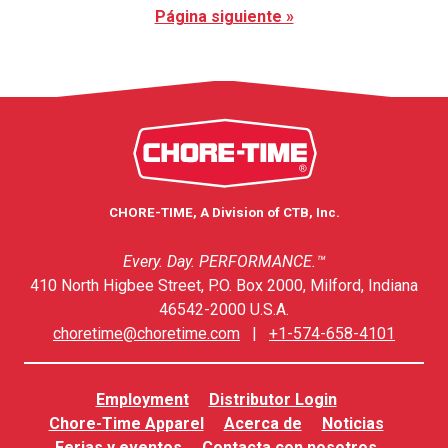
Página siguiente »
CHORE-TIME, A Division of CTB, Inc.
Every. Day. PERFORMANCE.™
410 North Higbee Street, P.O. Box 2000, Milford, Indiana
46542-2000 U.S.A.
choretime@choretime.com
|
+1-574-658-4101
Employment
Distributor Login
Chore-Time Apparel
Acerca de
Noticias
Ferias y eventos
Contacta con nosotros