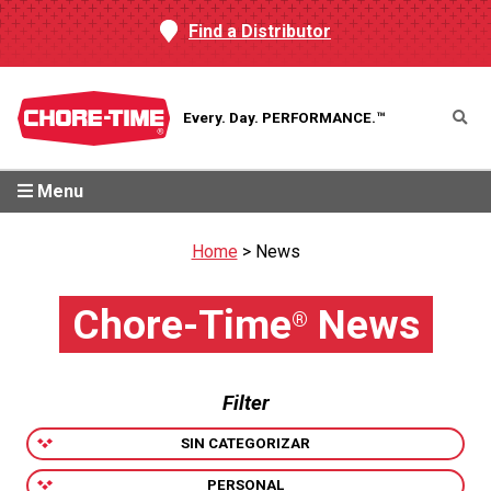
Find a Distributor
Every. Day.
PERFORMANCE.™
Menu
Home
>
News
Chore-Time
News
®
Filter
SIN CATEGORIZAR
PERSONAL