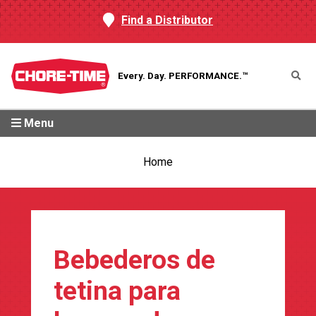
Find a Distributor
Every. Day.
PERFORMANCE.™
Menu
Home
Bebederos de
tetina para