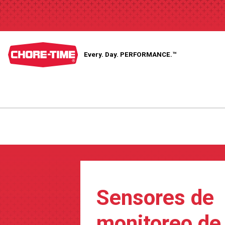
Every. Day.
PERFORMANCE.™
Sensores de
monitoreo de