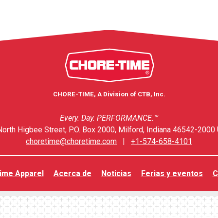
CHORE-TIME, A Division of CTB, Inc.
Every. Day. PERFORMANCE.™
orth Higbee Street, P.O. Box 2000, Milford, Indiana 46542-2000 
choretime@choretime.com
|
+1-574-658-4101
ime Apparel
Acerca de
Noticias
Ferias y eventos
C