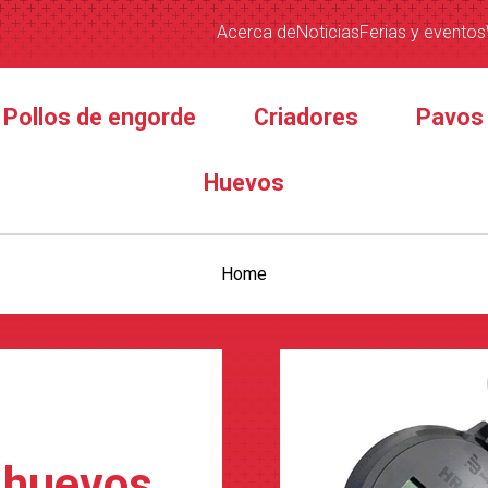
Acerca de
Noticias
Ferias y eventos
Pollos de engorde
Criadores
Pavos
Huevos
Home
 huevos