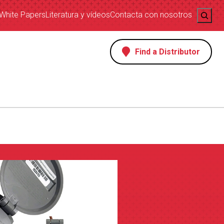
Search
White Papers
Literatura y vídeos
Contacta con nosotros
Find a Distributor