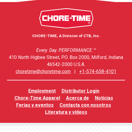
CHORE-TIME, A Division of CTB, Inc.
Every. Day. PERFORMANCE.™
410 North Higbee Street, P.O. Box 2000, Milford, Indiana
46542-2000 U.S.A.
choretime@choretime.com
|
+1-574-658-4101
Employment
Distributor Login
Chore-Time Apparel
Acerca de
Noticias
Ferias y eventos
Contacta con nosotros
Literatura y vídeos