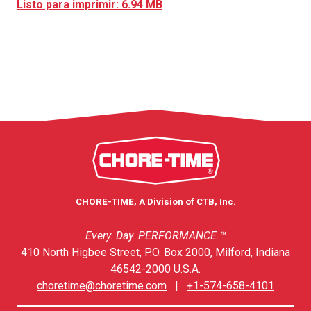
Listo para imprimir: 6.94 MB
CHORE-TIME, A Division of CTB, Inc.
Every. Day. PERFORMANCE.™
410 North Higbee Street, P.O. Box 2000, Milford, Indiana
46542-2000 U.S.A.
choretime@choretime.com
|
+1-574-658-4101