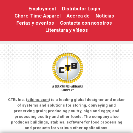
Employment
Distributor Login
Chore-Time Apparel
Acerca de
Noticias
Ferias y eventos
Contacta con nosotros
Literatura y vídeos
CTB, Inc. (
ctbinc.com
) is a leading global designer and maker
of systems and solutions for storing, conveying and
preserving grain; producing poultry, pigs and eggs; and
processing poultry and other foods. The company also
produces buildings, stables, software for food processing
and products for various other applications.