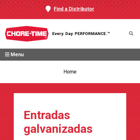
Find a Distributor
Every. Day.
PERFORMANCE.™
Menu
Home
Entradas
galvanizadas