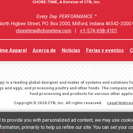
CHORE-TIME, A Division of CTB, Inc.
Every. Day. PERFORMANCE.™
orth Higbee Street, P.O. Box 2000, Milford, Indiana 46542-2000 
choretime@choretime.com
|
+1-574-658-4101
ime Apparel
Acerca de
Noticias
Ferias y eventos
C
om
) is a leading global designer and maker of systems and solutions f
igs and eggs; and processing poultry and other foods. The company als
food processing and products for various other applic
Copyright © 2026 CTB, Inc. All rights reserved.
Legal Notice
nd to provide you with personalized ad content, we may use cooki
English
(
Inglés
)
Español
formation, primarily to help us refine our site. You can set your 