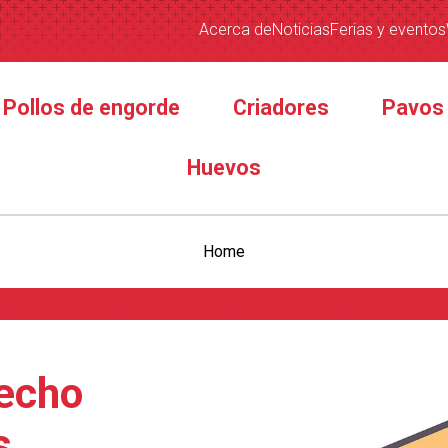
Acerca de
Noticias
Ferias y eventos
Pollos de engorde
Criadores
Pavos
Huevos
Home
techo
s