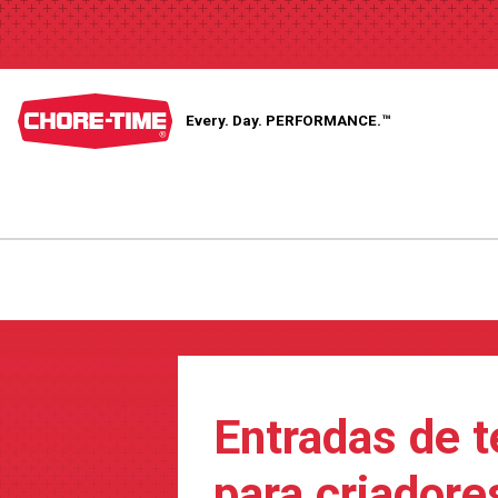
Every. Day.
PERFORMANCE.™
Entradas de 
para criadore