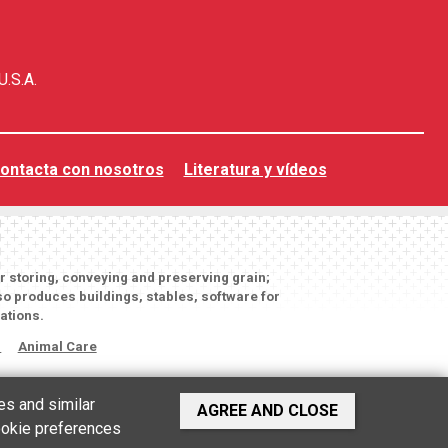
U.S.A.
ontacta con nosotros
Literatura y vídeos
or storing, conveying and preserving grain;
o produces buildings, stables, software for
ations.
s
Animal Care
es and similar
AGREE AND CLOSE
cookie preferences