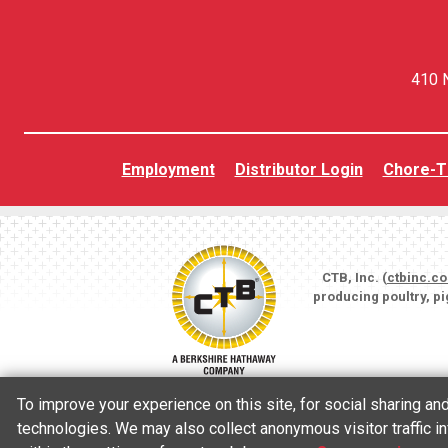
410 N
Employment
Distributor Login
Chore-T
CTB, Inc. (
ctbinc.c
producing poultry, p
To improve your experience on this site, for social sharing a
technologies. We may also collect anonymous visitor traffic in