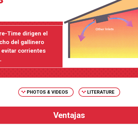
re-Time dirigen el
echo del gallinero
evitar corrientes
.
PHOTOS & VIDEOS
LITERATURE