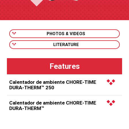
PHOTOS & VIDEOS
LITERATURE
Calentador de ambiente CHORE-TIME
DURA-THERM™ 250
Calefacción por convección con alto rendimiento
Calentador de ambiente CHORE-TIME
de BTU
DURA-THERM™
Calienta un promedio de 2750 a 4400 pies cuadrados
Calefacción por convección con alto rendimiento de
(255,5 a 408,8 metros cuadrados) por calentador.
BTU.