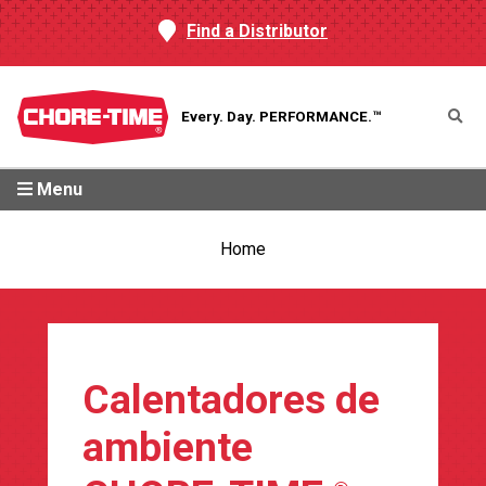
Find a Distributor
Every. Day.
PERFORMANCE.™
Menu
Home
Calentadores de
ambiente