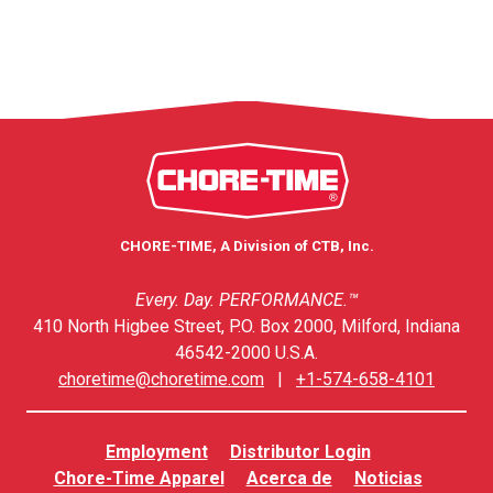
CHORE-TIME, A Division of CTB, Inc.
Every. Day. PERFORMANCE.™
410 North Higbee Street, P.O. Box 2000, Milford, Indiana
46542-2000 U.S.A.
choretime@choretime.com
|
+1-574-658-4101
Employment
Distributor Login
Chore-Time Apparel
Acerca de
Noticias