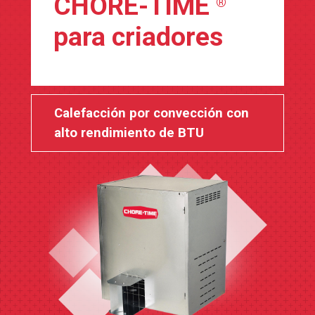
CHORE-TIME
®
para criadores
Calefacción por convección con
alto rendimiento de BTU