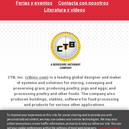
Ferias y eventos
Contacta con nosotros
Literatura y vídeos
CTB, Inc. (
ctbinc.com
) is a leading global designer and maker
of systems and solutions for storing, conveying and
preserving grain; producing poultry, pigs and eggs; and
processing poultry and other foods. The company also
produces buildings, stables, software for food processing
and products for various other applications.
Copyright © 2026 CTB, Inc. All rights reserved.
To improve your experience on this site, for social sharing and to provide you with
Legal Notices
Animal Care
personalized ad content, we may use cookies and similar technologies. We may also
collect anonymous visitor traffic information, primarily to help us refine our site. You can
set your cookie preferences within the settings of most web browsers.
See our privacy