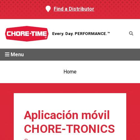
Find a Distributor
Every. Day.
PERFORMANCE.™
Menu
Home
Aplicación móvil
CHORE-TRONICS