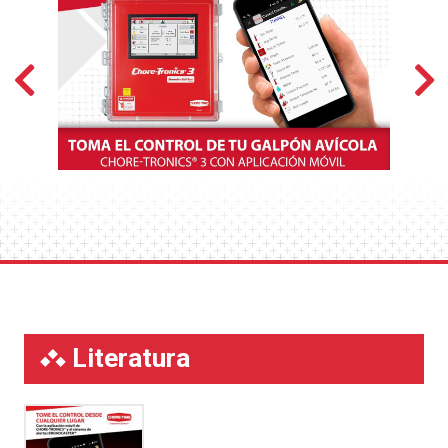
en nuestra Política de Privacidad independiente
(http://www.ctbinc.com/pdf/CTB_Web_Site_Privacy_P
que se incorpora al presente documento por
referencia y se aplica al uso de esta App,
excepto en la medida en que se indique lo
contrario en el presente documento.
La presente Política de Privacidad de la App
establece las bases sobre las que trataremos
cualquier Información de Identificación Personal
(también denominada en esta Política de Privacidad
de la App «datos personales») que recojamos de ti, o
que tú nos facilites. Te rogamos que leas atentamente
lo siguiente para comprender nuestros puntos de vista
y prácticas en relación con tus Datos de Identificación
Literatura
Personal y cómo los trataremos.
INFORMACIÓN QUE RECOPILAMOS DE USTED
Recopilaremos y procesaremos los siguientes datos