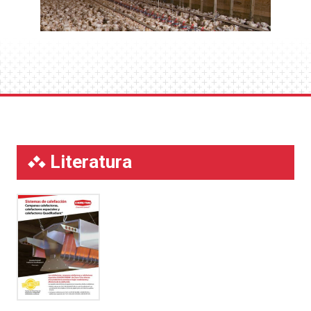
mantenimiento simplificado.
La instalación de calentadores QuadRadiant® no
requiere entradas de aire problemáticas, conductos ni
combustión presurizada.
Literatura