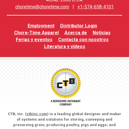
choretime@choretime.com
|
+1-574-658-4101
Employment
Distributor Login
Chore-Time Apparel
Acerca de
Noticias
Ferias y eventos
Contacta con nosotros
Literatura y vídeos
CTB, Inc. (
ctbinc.com
) is a leading global designer and maker
of systems and solutions for storing, conveying and
preserving grain; producing poultry, pigs and eggs; and