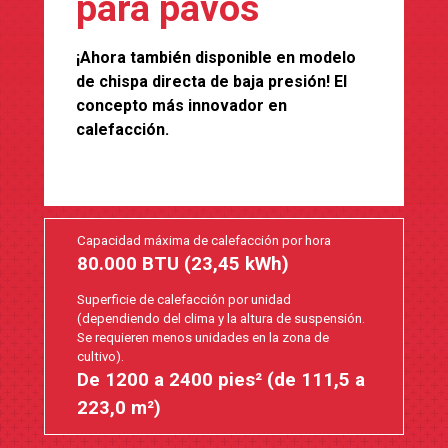
para pavos
¡Ahora también disponible en modelo
de chispa directa de baja presión! El
concepto más innovador en
calefacción.
Capacidad máxima de calefacción por hora
80.000 BTU (23,45 kWh)
Superficie de calefacción por unidad
(dependiendo del clima y la altura de suspensión.
Se requieren menos unidades en la zona de
cultivo).
De 1200 a 2400 pies² (de 111,5 a
223,0 m²)