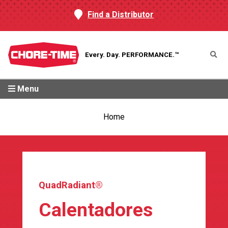
Find a Distributor
Every. Day.
PERFORMANCE.™
Menu
Home
QuadRadiant®
Calentadores