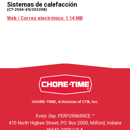
Sistemas de calefacción
(CT-2504-ES/202208)
Web / Correo electrónico: 1.14 MB
CHORE-TIME, A Division of CTB, Inc.
Every. Day. PERFORMANCE.™
410 North Higbee Street, P.O. Box 2000, Milford, Indiana
46542-2000 U.S.A.