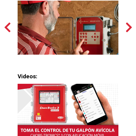
TRONICS® por unidad BROADCASTER™.
Agregue y nombre hasta ocho entradas de alarma
seleccionadas por el usuario (como generador de la
casa, presión de agua, interruptores de puertas, etc.)
en cada caja principal y auxiliar de Broadcaster™, sujeto
a limitaciones.
Videos: