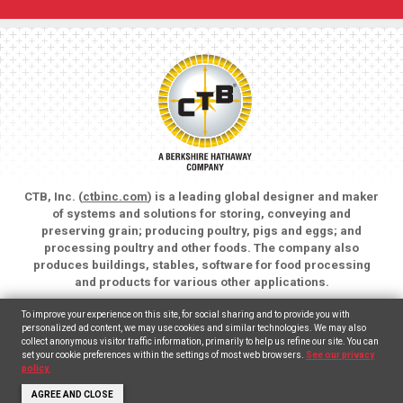
CTB, Inc. (
ctbinc.com
) is a leading global designer and maker
of systems and solutions for storing, conveying and
preserving grain; producing poultry, pigs and eggs; and
processing poultry and other foods. The company also
produces buildings, stables, software for food processing
and products for various other applications.
Copyright © 2026 CTB, Inc. All rights reserved.
To improve your experience on this site, for social sharing and to provide you with
Legal Notices
Animal Care
personalized ad content, we may use cookies and similar technologies. We may also
collect anonymous visitor traffic information, primarily to help us refine our site. You can
set your cookie preferences within the settings of most web browsers.
See our privacy
English
(
Inglés
)
Español
policy.
AGREE AND CLOSE