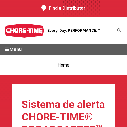
Find a Distributor
Every. Day.
PERFORMANCE.™
Menu
Home
Sistema de alerta
CHORE-TIME®