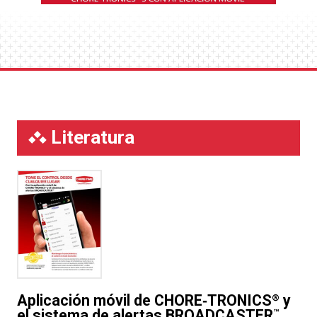
Literatura
Aplicación móvil de CHORE‑TRONICS
y
®
el sistema de alertas BROADCASTER
™