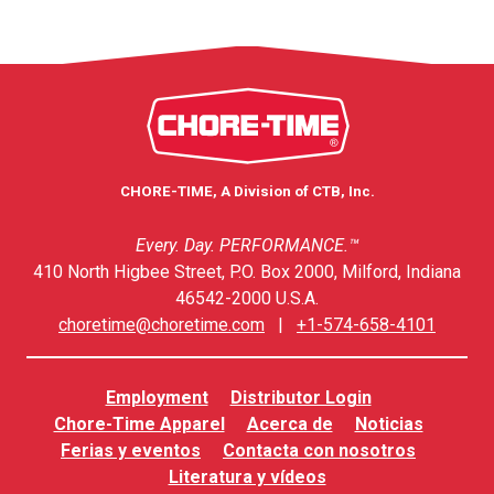
CHORE-TIME, A Division of CTB, Inc.
Every. Day. PERFORMANCE.™
410 North Higbee Street, P.O. Box 2000, Milford, Indiana
46542-2000 U.S.A.
choretime@choretime.com
|
+1-574-658-4101
Employment
Distributor Login
Chore-Time Apparel
Acerca de
Noticias
Ferias y eventos
Contacta con nosotros
Literatura y vídeos