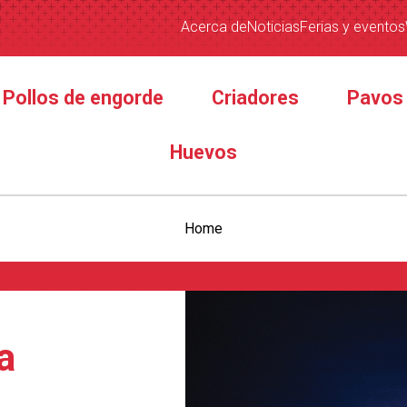
Acerca de
Noticias
Ferias y eventos
Pollos de engorde
Criadores
Pavos
Huevos
Home
a