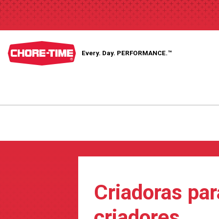
Every. Day.
PERFORMANCE.™
Criadoras par
criadores