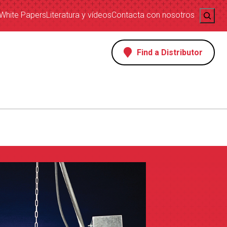
Search
White Papers
Literatura y vídeos
Contacta con nosotros
Find a Distributor