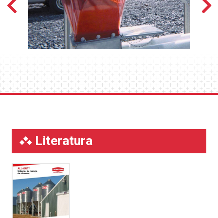
de 30 grados.
Ambas transiciones se adaptarán a la mayoría de
los comederos existentes con aberturas de tolva
de 16 pulgadas (406 mm) de diámetro.
Literatura