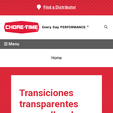
Find a Distributor
Every. Day.
PERFORMANCE.™
Menu
Home
Transiciones
transparentes