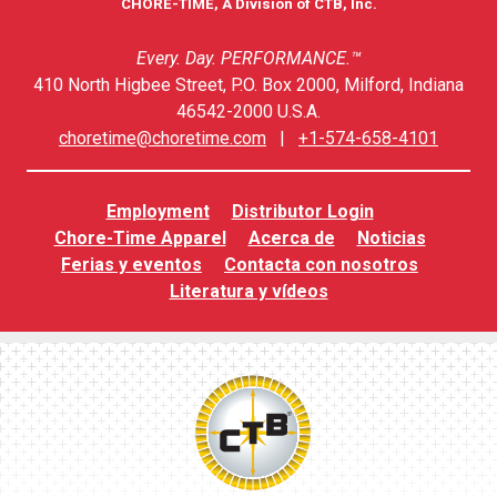
CHORE-TIME, A Division of CTB, Inc.
Every. Day. PERFORMANCE.™
410 North Higbee Street, P.O. Box 2000, Milford, Indiana
46542-2000 U.S.A.
choretime@choretime.com
|
+1-574-658-4101
Employment
Distributor Login
Chore-Time Apparel
Acerca de
Noticias
Ferias y eventos
Contacta con nosotros
Literatura y vídeos