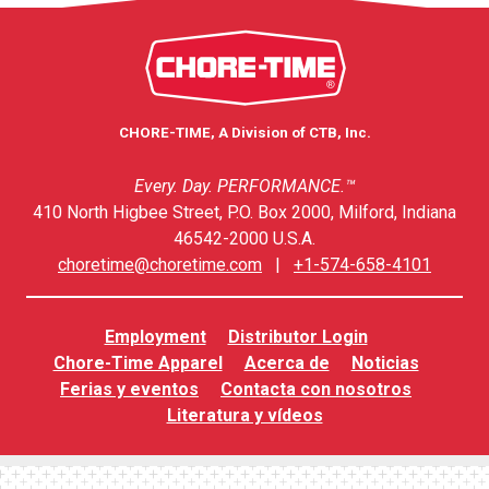
CHORE-TIME, A Division of CTB, Inc.
Every. Day. PERFORMANCE.™
410 North Higbee Street, P.O. Box 2000, Milford, Indiana
46542-2000 U.S.A.
choretime@choretime.com
|
+1-574-658-4101
Employment
Distributor Login
Chore-Time Apparel
Acerca de
Noticias
Ferias y eventos
Contacta con nosotros
Literatura y vídeos