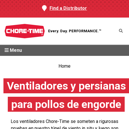
Find a Distributor
Every. Day.
PERFORMANCE.™
Menu
Home
Ventiladores y persianas
para pollos de engorde
Los ventiladores Chore-Time se someten a rigurosas
pruebas en nuestro túnel de viento in situ y luego son