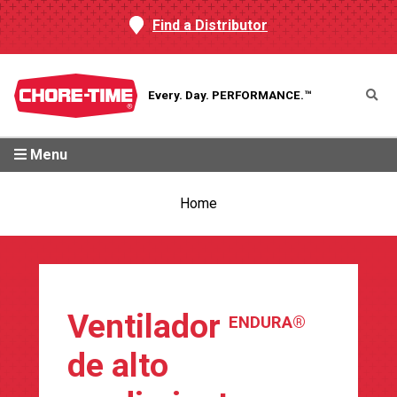
Find a Distributor
Every. Day.
PERFORMANCE.™
Menu
Home
Ventilador
ENDURA®
de alto