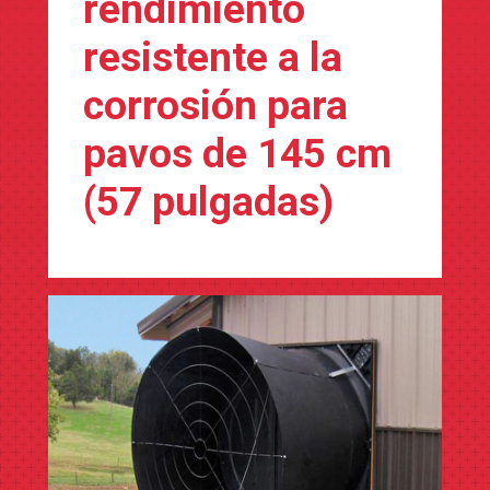
rendimiento
resistente a la
corrosión para
pavos de 145 cm
(57 pulgadas)