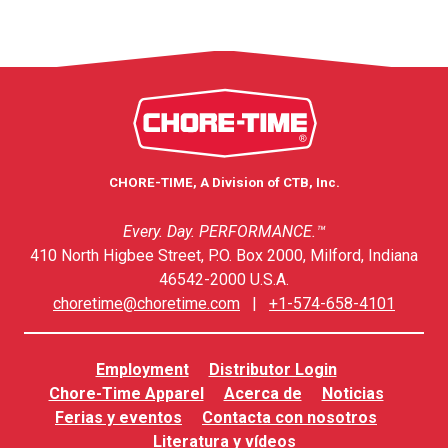
CHORE-TIME, A Division of CTB, Inc.
Every. Day. PERFORMANCE.™
410 North Higbee Street, P.O. Box 2000, Milford, Indiana
46542-2000 U.S.A.
choretime@choretime.com
|
+1-574-658-4101
Employment
Distributor Login
Chore-Time Apparel
Acerca de
Noticias
Ferias y eventos
Contacta con nosotros
Literatura y vídeos