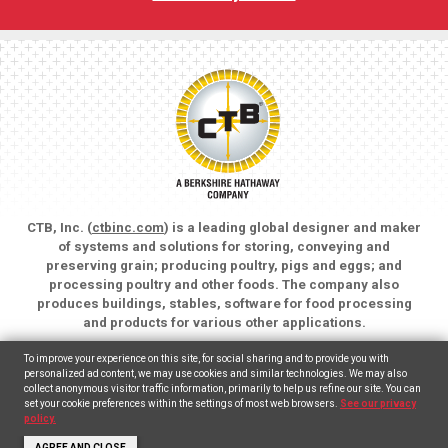
CTB, Inc. (
ctbinc.com
) is a leading global designer and maker
of systems and solutions for storing, conveying and
preserving grain; producing poultry, pigs and eggs; and
processing poultry and other foods. The company also
produces buildings, stables, software for food processing
and products for various other applications.
Copyright © 2026 CTB, Inc. All rights reserved.
To improve your experience on this site, for social sharing and to provide you with
Legal Notices
Animal Care
personalized ad content, we may use cookies and similar technologies. We may also
collect anonymous visitor traffic information, primarily to help us refine our site. You can
set your cookie preferences within the settings of most web browsers.
See our privacy
English
(
Inglés
)
Español
policy.
AGREE AND CLOSE