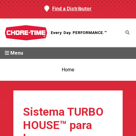
Find a Distributor
Every. Day.
PERFORMANCE.™
Menu
Home
Sistema TURBO
HOUSE™ para