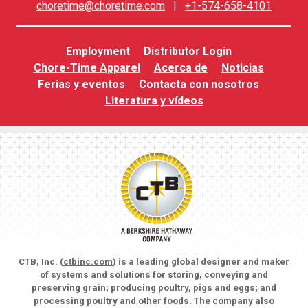
choretime@choretime.com
|
+1-574-658-4101
Employment
Distributor Login
Chore-Time Apparel
Acerca de
Noticias
Ferias y eventos
Contacta con nosotros
Literatura y vídeos
CTB, Inc. (
ctbinc.com
) is a leading global designer and maker
of systems and solutions for storing, conveying and
preserving grain; producing poultry, pigs and eggs; and
processing poultry and other foods. The company also