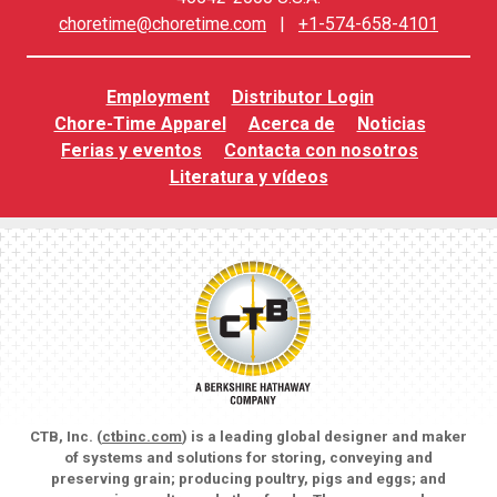
choretime@choretime.com
|
+1-574-658-4101
Employment
Distributor Login
Chore-Time Apparel
Acerca de
Noticias
Ferias y eventos
Contacta con nosotros
Literatura y vídeos
CTB, Inc. (
ctbinc.com
) is a leading global designer and maker
of systems and solutions for storing, conveying and
preserving grain; producing poultry, pigs and eggs; and