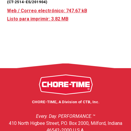
(CT-2514-ES/201904)
Web / Correo electrónico: 747.67 kB
Listo para imprimir: 3.82 MB
CHORE-TIME, A Division of CTB, Inc.
Every. Day. PERFORMANCE.™
410 North Higbee Street, P.O. Box 2000, Milford, Indiana
46542-2000 U.S.A.