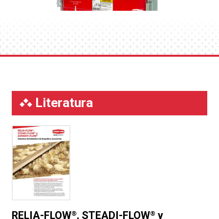
Supervise y ajuste la columna de agua y la
configuración de descarga con la
aplicación
móvil CHORE-TRONICS®
.
Vea cómo el control PDS™ de Chore-Time puede
simplificar la gestión de sus bebederos
Literatura
RELIA-FLOW
, STEADI-FLOW
y
®
®