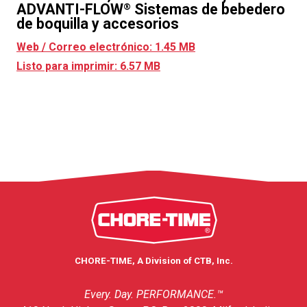
ADVANTI-FLOW
Sistemas de bebedero
®
de boquilla y accesorios
Web / Correo electrónico: 1.45 MB
Listo para imprimir: 6.57 MB
CHORE-TIME, A Division of CTB, Inc.
Every. Day. PERFORMANCE.™