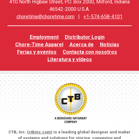
410 North Higbee Street, P.O. Box 2000, Milford, Indiana
46542-2000 U.S.A.
choretime@choretime.com
|
+1-574-658-4101
Employment
Distributor Login
Chore-Time Apparel
Acerca de
Noticias
Ferias y eventos
Contacta con nosotros
Literatura y vídeos
CTB, Inc. (
ctbinc.com
) is a leading global designer and maker
of systems and solutions for storing, conveying and