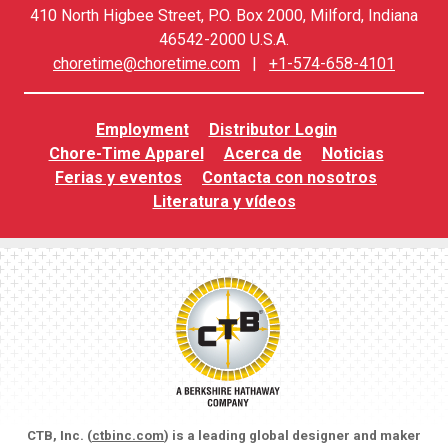
410 North Higbee Street, P.O. Box 2000, Milford, Indiana
46542-2000 U.S.A.
choretime@choretime.com
|
+1-574-658-4101
Employment
Distributor Login
Chore-Time Apparel
Acerca de
Noticias
Ferias y eventos
Contacta con nosotros
Literatura y vídeos
CTB, Inc. (
ctbinc.com
) is a leading global designer and maker