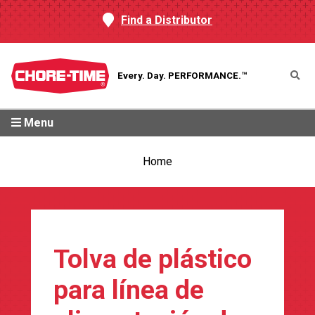
Find a Distributor
Every. Day.
PERFORMANCE.™
Menu
Home
Tolva de plástico
para línea de