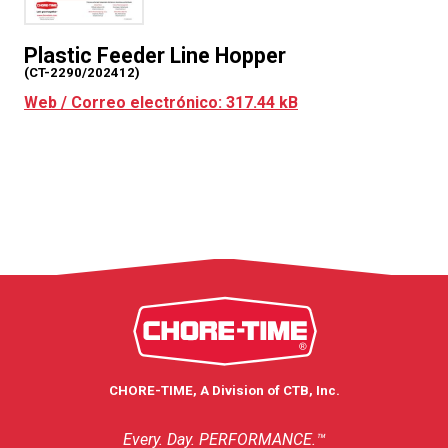
Plastic Feeder Line Hopper
(CT-2290/202412)
Web / Correo electrónico: 317.44 kB
CHORE-TIME, A Division of CTB, Inc.
Every. Day. PERFORMANCE.™