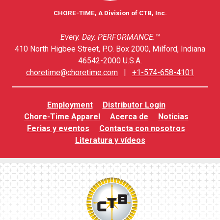
CHORE-TIME, A Division of CTB, Inc.
Every. Day. PERFORMANCE.™
410 North Higbee Street, P.O. Box 2000, Milford, Indiana
46542-2000 U.S.A.
choretime@choretime.com
|
+1-574-658-4101
Employment
Distributor Login
Chore-Time Apparel
Acerca de
Noticias
Ferias y eventos
Contacta con nosotros
Literatura y vídeos