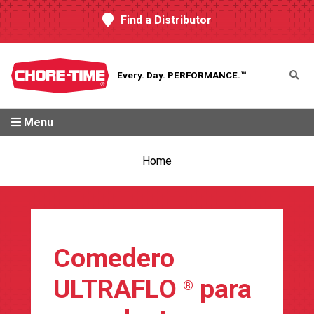
Find a Distributor
Every. Day.
PERFORMANCE.™
Menu
Home
Comedero
ULTRAFLO
para
®