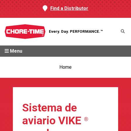
Find a Distributor
Every. Day.
PERFORMANCE.™
Menu
Home
Sistema de
aviario VIKE
®