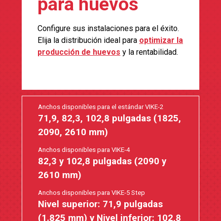
para huevos
Configure sus instalaciones para el éxito.
Elija la distribución ideal para
optimizar la
producción de huevos
y la rentabilidad.
Anchos disponibles para el estándar VIKE-2
71,9, 82,3, 102,8 pulgadas (1825,
2090, 2610 mm)
Anchos disponibles para VIKE-4
82,3 y 102,8 pulgadas (2090 y
2610 mm)
Anchos disponibles para VIKE-5 Step
Nivel superior: 71,9 pulgadas
(1.825 mm) y Nivel inferior: 102,8