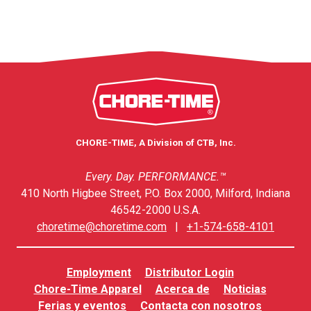
CHORE-TIME, A Division of CTB, Inc.
Every. Day. PERFORMANCE.™
410 North Higbee Street, P.O. Box 2000, Milford, Indiana
46542-2000 U.S.A.
choretime@choretime.com
|
+1-574-658-4101
Employment
Distributor Login
Chore-Time Apparel
Acerca de
Noticias
Ferias y eventos
Contacta con nosotros