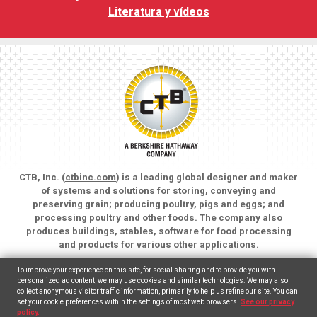
Literatura y vídeos
CTB, Inc. (
ctbinc.com
) is a leading global designer and maker
of systems and solutions for storing, conveying and
preserving grain; producing poultry, pigs and eggs; and
processing poultry and other foods. The company also
produces buildings, stables, software for food processing
and products for various other applications.
Copyright © 2026 CTB, Inc. All rights reserved.
To improve your experience on this site, for social sharing and to provide you with
Legal Notices
Animal Care
personalized ad content, we may use cookies and similar technologies. We may also
collect anonymous visitor traffic information, primarily to help us refine our site. You can
set your cookie preferences within the settings of most web browsers.
See our privacy
English
(
Inglés
)
Español
policy.