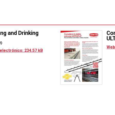
minuto).
1,1 libras (500 gramos) de capacidad 
pulgadas.
Canalón de acero galvanizado calibre 
Utilice un control de microprocesador 
ng and Drinking
Com
estimulación del alimentador para incitar
UL
comidas y 12 estimulaciones por día.
2)
Web 
Elija un comedero estándar de eficacia
electrónico: 234.57 kB
El comedero para pollitas aumenta el vol
a las aves.