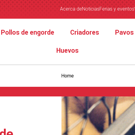
Acerca de
Noticias
Ferias y eventos
Pollos de engorde
Criadores
Pavos
Huevos
Home
 de