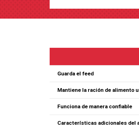
Guarda el feed
Mantiene la ración de alimento 
Funciona de manera confiable
Características adicionales de
El comedero ULTRAFLO®, popular entr
y en el proceso de fabricación y le ha
garantía escrita de Chore-Time para ob