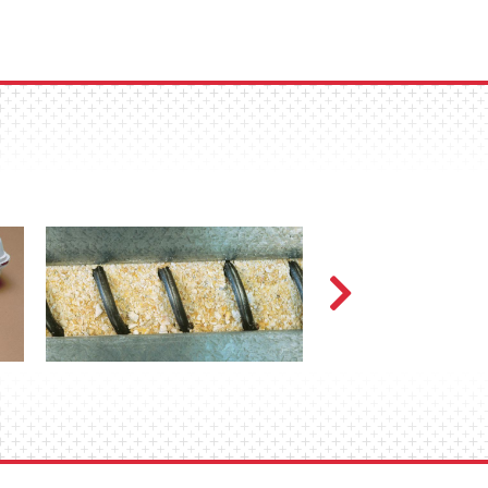
extremos de una barrena sin núcleo de
ta 520 pies (158 m) para sistemas de
ies (213 m) para sistemas de
a través del sistema de circuito
to uniforme sin riesgo de
strillen y desperdicien el alimento.
a todo el alimento en el comedero.
e acumule alimento rancio o húmedo.
eparación de alimentos ni alta
bles revuelven el alimento para
 5% mientras aumenta la producción.
de 80 pies por minuto (24 metros por