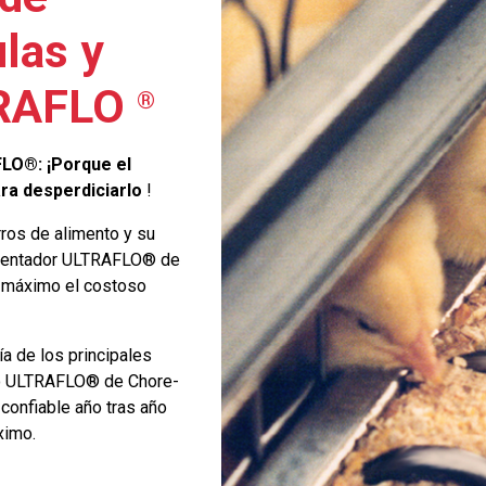
las y
TRAFLO
®
LO®: ¡Porque el
ra desperdiciarlo
!
ros de alimento y su
limentador ULTRAFLO® de
l máximo el costoso
a de los principales
ro ULTRAFLO® de Chore-
confiable año tras año
ximo.