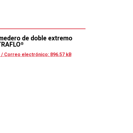
de comedero por jaula de 24
20 (1,0 mm).
confiable para programar ciclos de
edero de doble extremo
 a las aves a comer… alimente hasta 12
TRAFLO
®
/ Correo electrónico: 896.57 kB
 probada o un comedero para pollitas.
umen de alimento directamente frente