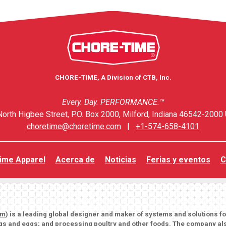
CHORE-TIME, A Division of CTB, Inc.
Every. Day. PERFORMANCE.™
orth Higbee Street, P.O. Box 2000, Milford, Indiana 46542-2000 
choretime@choretime.com
|
+1-574-658-4101
ime Apparel
Acerca de
Noticias
Ferias y eventos
C
om
) is a leading global designer and maker of systems and solutions f
igs and eggs; and processing poultry and other foods. The company als