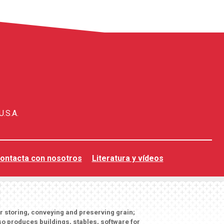
U.S.A.
ontacta con nosotros
Literatura y vídeos
or storing, conveying and preserving grain;
o produces buildings, stables, software for