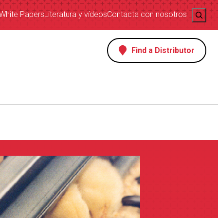
Search
White Papers
Literatura y vídeos
Contacta con nosotros
Find a Distributor