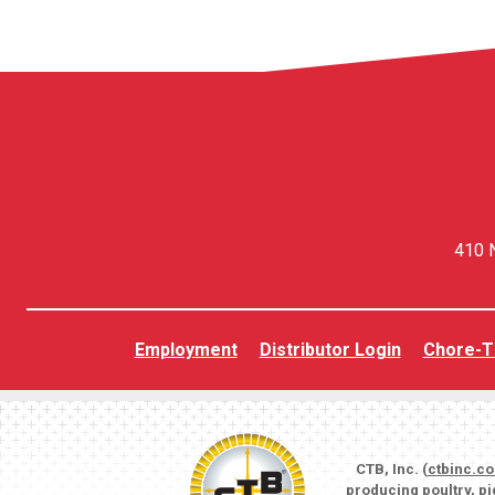
410 N
Employment
Distributor Login
Chore-T
CTB, Inc. (
ctbinc.c
producing poultry, p