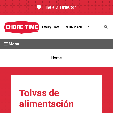
Find a Distributor
Every. Day.
PERFORMANCE.™
Menu
Home
Tolvas de
alimentación