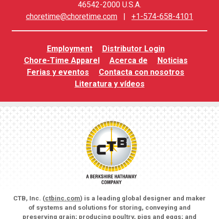
46542-2000 U.S.A.
choretime@choretime.com
|
+1-574-658-4101
Employment
Distributor Login
Chore-Time Apparel
Acerca de
Noticias
Ferias y eventos
Contacta con nosotros
Literatura y vídeos
CTB, Inc. (
ctbinc.com
) is a leading global designer and maker
of systems and solutions for storing, conveying and
preserving grain; producing poultry, pigs and eggs; and