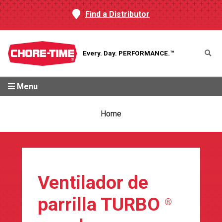
Find a Distributor
Every. Day.
PERFORMANCE.™
Menu
Home
Ventilador de
parrilla TURBO
®