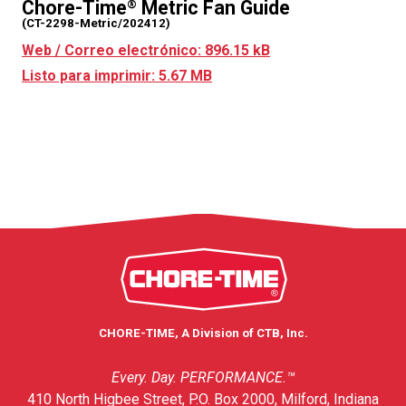
Chore-Time
Metric Fan Guide
®
(CT-2298-Metric/202412)
Web / Correo electrónico: 896.15 kB
Listo para imprimir: 5.67 MB
CHORE-TIME, A Division of CTB, Inc.
Every. Day. PERFORMANCE.™
410 North Higbee Street, P.O. Box 2000, Milford, Indiana