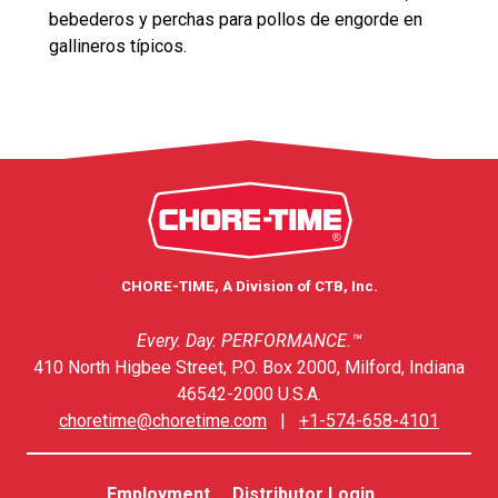
bebederos y perchas para pollos de engorde en
gallineros típicos.
CHORE-TIME, A Division of CTB, Inc.
Every. Day. PERFORMANCE.™
410 North Higbee Street, P.O. Box 2000, Milford, Indiana
46542-2000 U.S.A.
choretime@choretime.com
|
+1-574-658-4101
Employment
Distributor Login