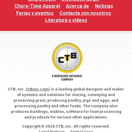
Chore-Time Apparel
Acerca de
Noticias
Ferias y eventos
Contacta con nosotros
Literatura y vídeos
CTB, Inc. (
ctbinc.com
) is a leading global designer and maker
of systems and solutions for storing, conveying and
preserving grain; producing poultry, pigs and eggs; and
processing poultry and other foods. The company also
produces buildings, stables, software for food processing
and products for various other applications.
Copyright © 2026 CTB, Inc. All rights reserved.
Legal Notices
Animal Care