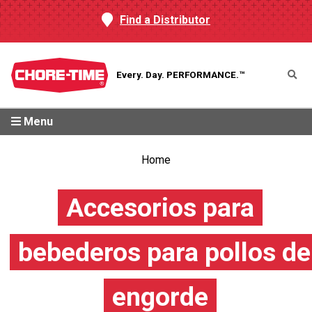
Find a Distributor
Every. Day.
PERFORMANCE.™
Menu
Home
Accesorios para
bebederos para pollos de
engorde