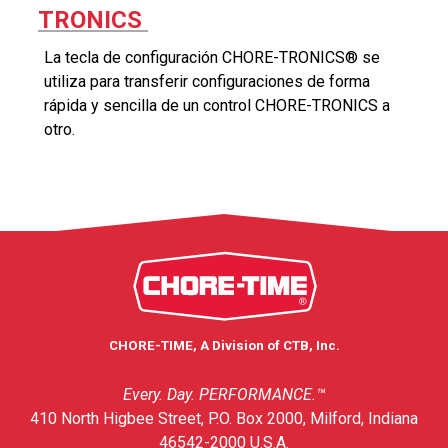
TRONICS
La tecla de configuración CHORE-TRONICS® se
utiliza para transferir configuraciones de forma
rápida y sencilla de un control CHORE-TRONICS a
otro.
CHORE-TIME, A Division of CTB, Inc.
Every. Day. PERFORMANCE.™
410 North Higbee Street, P.O. Box 2000, Milford, Indiana
46542-2000 U.S.A.