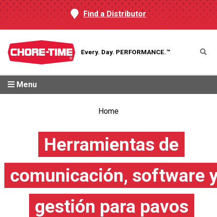
Find a Distributor
Every. Day.
PERFORMANCE.™
Menu
Home
Herramientas de
comunicación, software 
gestión para pavos