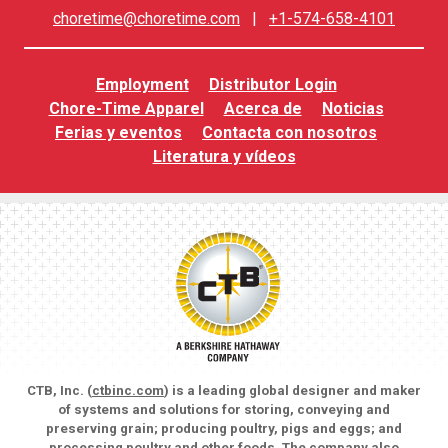
choretime@choretime.com
|
+1-574-658-4101
Employment
Distributor Login
Chore-Time Apparel
Acerca de
Noticias
Ferias y eventos
Contacta con nosotros
Literatura y vídeos
CTB, Inc. (
ctbinc.com
) is a leading global designer and maker
of systems and solutions for storing, conveying and
preserving grain; producing poultry, pigs and eggs; and
processing poultry and other foods. The company also