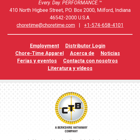
Every. Day. PERFORMANCE.™
410 North Higbee Street, P.O. Box 2000, Milford, Indiana
46542-2000 U.S.A.
choretime@choretime.com
|
+1-574-658-4101
Employment
Distributor Login
Chore-Time Apparel
Acerca de
Noticias
Ferias y eventos
Contacta con nosotros
Literatura y vídeos