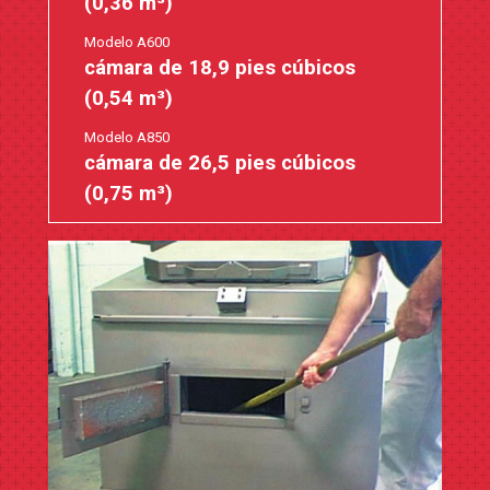
(0,36 m³)
Modelo A600
cámara de 18,9 pies cúbicos
(0,54 m³)
Modelo A850
cámara de 26,5 pies cúbicos
(0,75 m³)