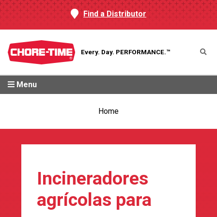
Find a Distributor
Every. Day.
PERFORMANCE.™
Menu
Home
Incineradores
agrícolas para