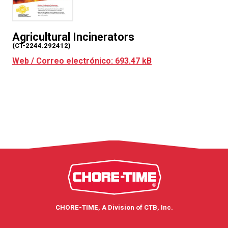
Agricultural Incinerators
(CT-2244.292412)
Web / Correo electrónico: 693.47 kB
CHORE-TIME, A Division of CTB, Inc.