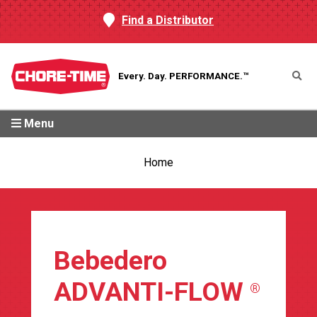
Find a Distributor
Every. Day.
PERFORMANCE.™
Menu
Home
Bebedero
ADVANTI-FLOW
®