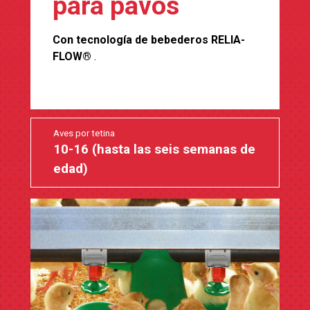
para pavos
Con tecnología de bebederos RELIA-
FLOW®
.
Aves por tetina
10-16 (hasta las seis semanas de
edad)