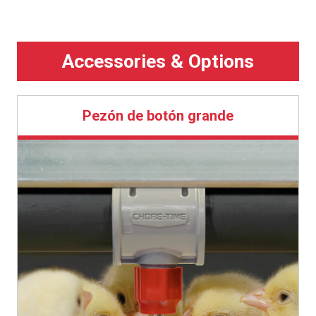
Las aves obtienen abundante agua y los suelos se
mantienen más secos.
Los «bolsillos» en el disco del bebedero de diseño
exclusivo retienen agua para atraer a los pavitos y
dirigen el agua hacia los pájaros mientras beben.
El disco también proporciona apalancamiento para
Pezón de botón grande
facilitar la activación durante la cría.
Los innovadores recipientes de recolección doble
tienen un borde redondeado para mayor comodidad de
las aves y una profundidad baja para ayudar a prevenir
la acumulación.