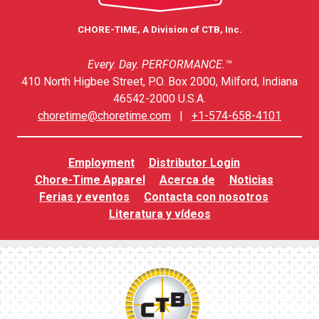
CHORE-TIME, A Division of CTB, Inc.
Every. Day. PERFORMANCE.™
410 North Higbee Street, P.O. Box 2000, Milford, Indiana
46542-2000 U.S.A.
choretime@choretime.com
|
+1-574-658-4101
Employment
Distributor Login
Chore-Time Apparel
Acerca de
Noticias
Ferias y eventos
Contacta con nosotros
Literatura y vídeos