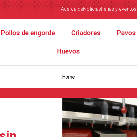
Acerca de
Noticias
Ferias y eventos
Pollos de engorde
Criadores
Pavos
Huevos
Home
sin