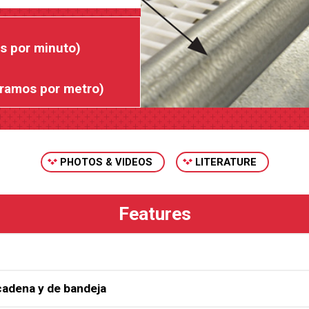
s por minuto)
ogramos por metro)
PHOTOS & VIDEOS
LITERATURE
El sistema ULTRAFLO® ofrece opciones de
cadena y de bandeja
entornos de ponedoras sin jaulas. Los si