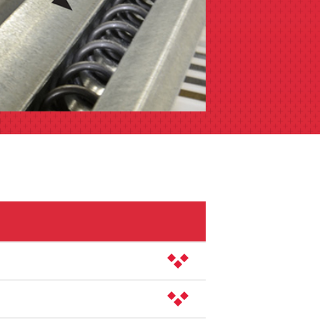
 alimentación flexibles para
stemas de piso se pueden colgar del