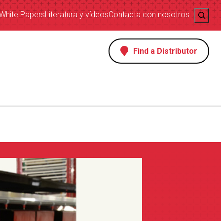
Search
White Papers
Literatura y vídeos
Contacta con nosotros
Find a Distributor