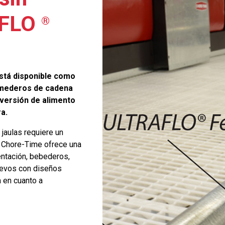
AFLO
®
tá disponible como
comederos de cadena
nversión de alimento
a.
jaulas requiere un
, Chore-Time ofrece una
entación, bebederos,
huevos con diseños
 en cuanto a