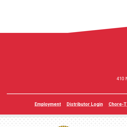
410 N
Employment
Distributor Login
Chore-T