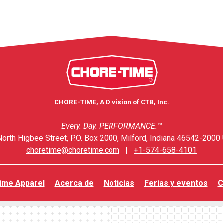
CHORE-TIME, A Division of CTB, Inc.
Every. Day. PERFORMANCE.™
orth Higbee Street, P.O. Box 2000, Milford, Indiana 46542-2000 
choretime@choretime.com
|
+1-574-658-4101
ime Apparel
Acerca de
Noticias
Ferias y eventos
C