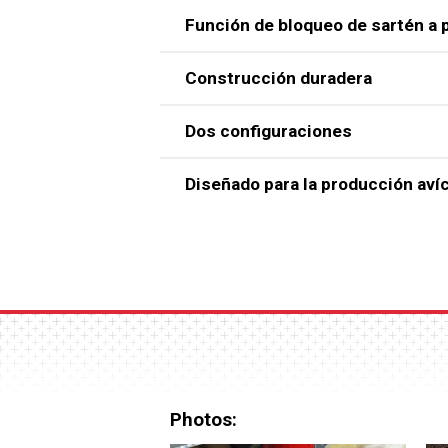
Función de bloqueo de sartén a 
Construcción duradera
Dos configuraciones
Diseñado para la producción aví
Los ingenieros de Chore-Time diseña
alimentación globales y los gallineros
los pollitos más pequeños alcancen e
también funciona bien en una amplia 
Photos: