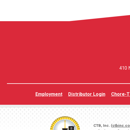
410 N
Employment
Distributor Login
Chore-T
CTB, Inc. (
ctbinc.c