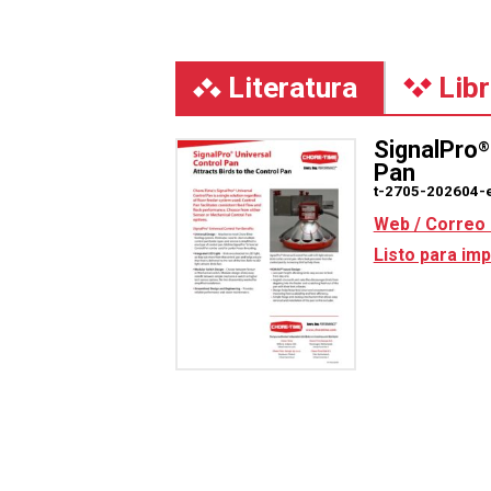
Literatura
Lib
SignalPro
®
Pan
t-2705-202604-
Web / Correo 
Listo para imp