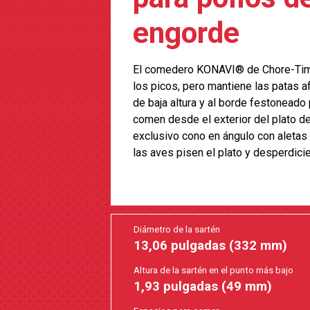
engorde
El comedero KONAVI® de Chore-Time
los picos, pero mantiene las patas af
de baja altura y al borde festoneado 
comen desde el exterior del plato de
exclusivo cono en ángulo con aletas a
las aves pisen el plato y desperdicie
Diámetro de la sartén
13,06 pulgadas (332 mm)
Altura de la sartén en el punto más bajo
1,93 pulgadas (49 mm)