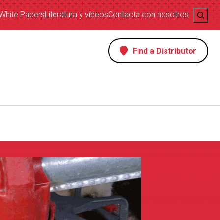
Search
White Papers
Literatura y vídeos
Contacta con nosotros
Find a Distributor