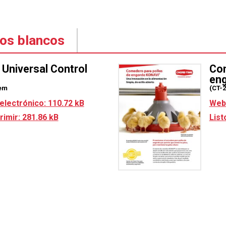
ros blancos
Universal Control
Com
en
em
(CT-
electrónico: 110.72 kB
Web 
rimir: 281.86 kB
List