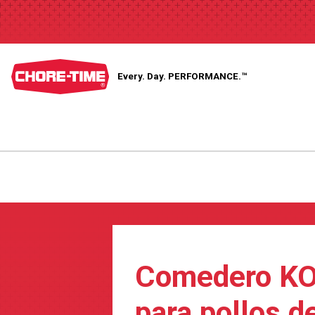
Every. Day.
PERFORMANCE.™
Comedero K
para pollos d