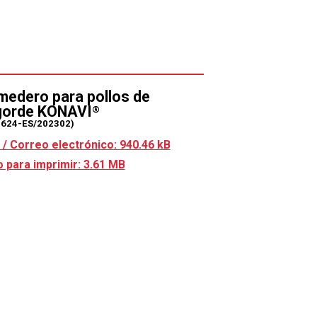
edero para pollos de
gorde KONAVI
®
2624-ES/202302)
/ Correo electrónico: 940.46 kB
o para imprimir: 3.61 MB