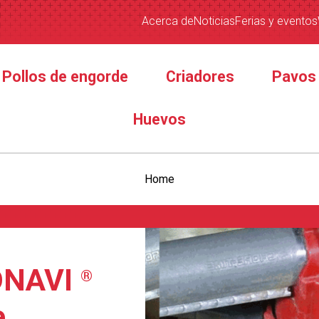
Acerca de
Noticias
Ferias y eventos
Pollos de engorde
Criadores
Pavos
Huevos
Home
ONAVI
®
e