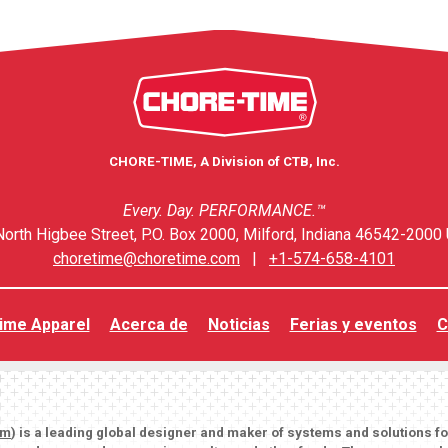
CHORE-TIME, A Division of CTB, Inc.
Every. Day. PERFORMANCE.™
orth Higbee Street, P.O. Box 2000, Milford, Indiana 46542-2000 
choretime@choretime.com
|
+1-574-658-4101
ime Apparel
Acerca de
Noticias
Ferias y eventos
C
om
) is a leading global designer and maker of systems and solutions f