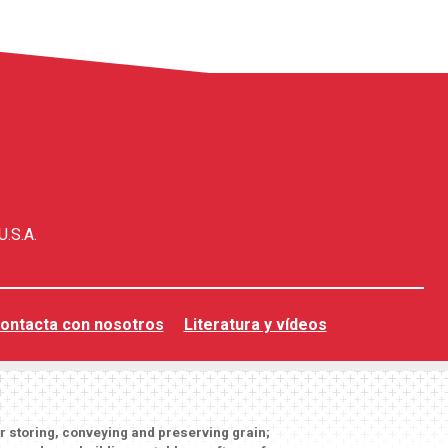
U.S.A.
ontacta con nosotros
Literatura y vídeos
or storing, conveying and preserving grain;