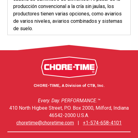
producción convencional a la cría sin jaulas, los
productores tienen varias opciones, como aviarios
de varios niveles, aviarios combinados y sistemas
de suelo.
CHORE-TIME, A Division of CTB, Inc.
Every. Day. PERFORMANCE.™
410 North Higbee Street, P.O. Box 2000, Milford, Indiana
46542-2000 U.S.A.
choretime@choretime.com
|
+1-574-658-4101