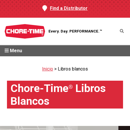
Find a Distributor
Every. Day.
PERFORMANCE.™
Menu
Inicio
>
Libros blancos
Chore-Time
Libros
®
Blancos