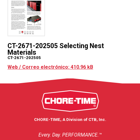
CT-2671-202505 Selecting Nest
Materials
CT-2671-202505
Web / Correo electrónico: 410.96 kB
CHORE-TIME, A Division of CTB, Inc.
Every. Day. PERFORMANCE.™