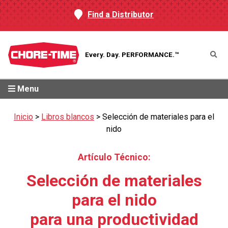
Find a Distributor
Every. Day.
PERFORMANCE.™
Menu
Inicio
>
Libros blancos
>
Selección de materiales para el
nido
Artículo Técnico:
Selección de materiales
para el nido
para una productividad