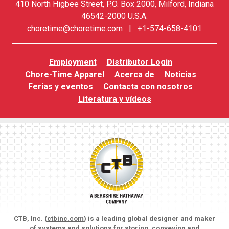
410 North Higbee Street, P.O. Box 2000, Milford, Indiana
46542-2000 U.S.A.
choretime@choretime.com
|
+1-574-658-4101
Employment
Distributor Login
Chore-Time Apparel
Acerca de
Noticias
Ferias y eventos
Contacta con nosotros
Literatura y vídeos
CTB, Inc. (
ctbinc.com
) is a leading global designer and maker
of systems and solutions for storing, conveying and