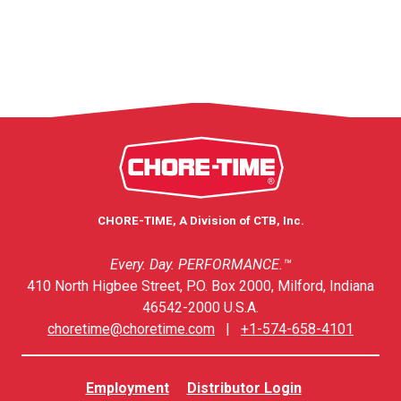
CHORE-TIME, A Division of CTB, Inc.
Every. Day. PERFORMANCE.™
410 North Higbee Street, P.O. Box 2000, Milford, Indiana
46542-2000 U.S.A.
choretime@choretime.com
|
+1-574-658-4101
Employment
Distributor Login