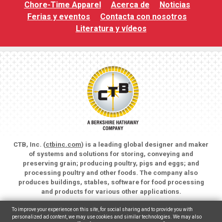
Chore-Time Apparel
Acerca de
Noticias
Ferias y eventos
Contacta con nosotros
Literatura y vídeos
CTB, Inc. (
ctbinc.com
) is a leading global designer and maker
of systems and solutions for storing, conveying and
preserving grain; producing poultry, pigs and eggs; and
processing poultry and other foods. The company also
produces buildings, stables, software for food processing
and products for various other applications.
Copyright © 2026 CTB, Inc. All rights reserved.
To improve your experience on this site, for social sharing and to provide you with
Legal Notices
Animal Care
personalized ad content, we may use cookies and similar technologies. We may also