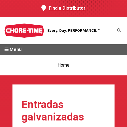
Find a Distributor
Every. Day.
PERFORMANCE.™
Menu
Home
Entradas
galvanizadas