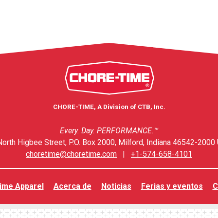
CHORE-TIME, A Division of CTB, Inc.
Every. Day. PERFORMANCE.™
orth Higbee Street, P.O. Box 2000, Milford, Indiana 46542-2000 
choretime@choretime.com
|
+1-574-658-4101
ime Apparel
Acerca de
Noticias
Ferias y eventos
C