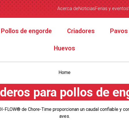
Acerca de
Noticias
Ferias y eventos
Pollos de engorde
Criadores
Pavos
Huevos
Home
deros para pollos de en
LOW® de Chore-Time proporcionan un caudal confiable y cons
aves.