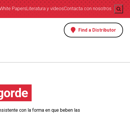
Search
White Papers
Literatura y vídeos
Contacta con nosotros
Find a Distributor
gorde
istente con la forma en que beben las