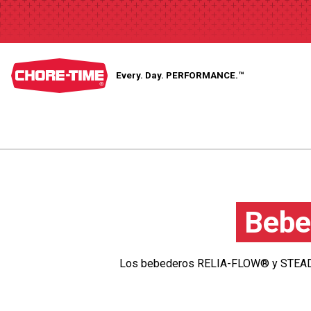
Every. Day.
PERFORMANCE.™
Bebe
Los bebederos RELIA-FLOW® y STEADI-F