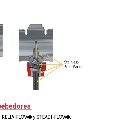
bebedores
os RELIA-FLOW® y STEADI-FLOW®.