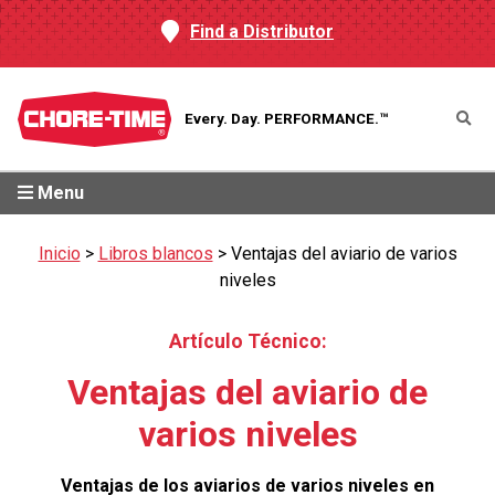
Find a Distributor
Every. Day.
PERFORMANCE.™
Menu
Inicio
>
Libros blancos
>
Ventajas del aviario de varios
niveles
Artículo Técnico:
Ventajas del aviario de
varios niveles
Ventajas de los aviarios de varios niveles en