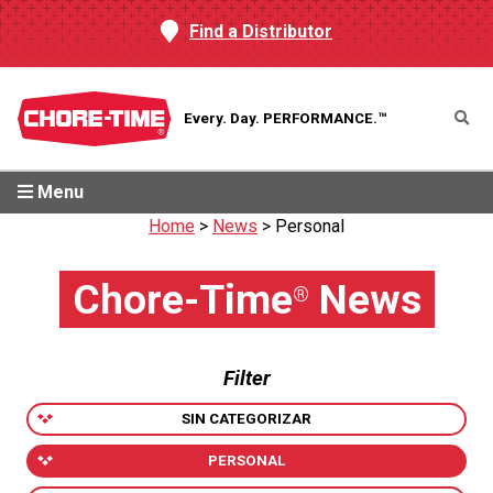
Find a Distributor
Every. Day.
PERFORMANCE.™
Menu
Home
>
News
>
Personal
Chore-Time
News
®
Filter
SIN CATEGORIZAR
PERSONAL