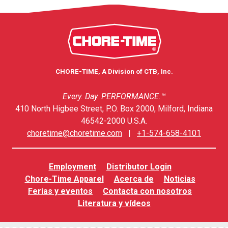
CHORE-TIME, A Division of CTB, Inc.
Every. Day. PERFORMANCE.™
410 North Higbee Street, P.O. Box 2000, Milford, Indiana
46542-2000 U.S.A.
choretime@choretime.com
|
+1-574-658-4101
Employment
Distributor Login
Chore-Time Apparel
Acerca de
Noticias
Ferias y eventos
Contacta con nosotros
Literatura y vídeos