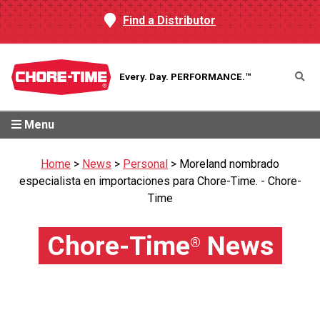
Find a Distributor
Every. Day.
PERFORMANCE.™
Menu
Home
>
News
>
Personal
>
Moreland nombrado
especialista en importaciones para Chore-Time. - Chore-
Time
Chore-Time
News
®