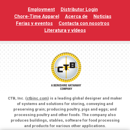
Employment
Distributor Login
Chore-Time Apparel
Acerca de
Noticias
Ferias y eventos
Contacta con nosotros
Literatura y vídeos
CTB, Inc. (
ctbinc.com
) is a leading global designer and maker
of systems and solutions for storing, conveying and
preserving grain; producing poultry, pigs and eggs; and
processing poultry and other foods. The company also
produces buildings, stables, software for food processing
and products for various other applications.