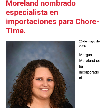
Moreland nombrado
especialista en
importaciones para Chore-
Time.
26 de mayo de
2026
Morgan
Moreland se
ha
incorporado
al