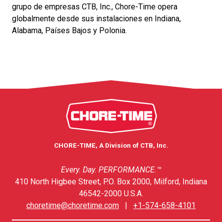
grupo de empresas CTB, Inc., Chore-Time opera
globalmente desde sus instalaciones en Indiana,
Alabama, Países Bajos y Polonia.
CHORE-TIME, A Division of CTB, Inc.
Every. Day. PERFORMANCE.™
410 North Higbee Street, P.O. Box 2000, Milford, Indiana
46542-2000 U.S.A.
choretime@choretime.com
|
+1-574-658-4101