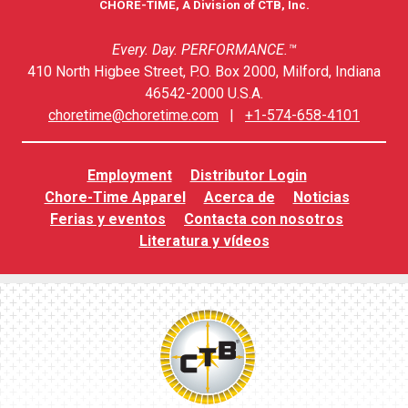
CHORE-TIME, A Division of CTB, Inc.
Every. Day. PERFORMANCE.™
410 North Higbee Street, P.O. Box 2000, Milford, Indiana
46542-2000 U.S.A.
choretime@choretime.com
|
+1-574-658-4101
Employment
Distributor Login
Chore-Time Apparel
Acerca de
Noticias
Ferias y eventos
Contacta con nosotros
Literatura y vídeos