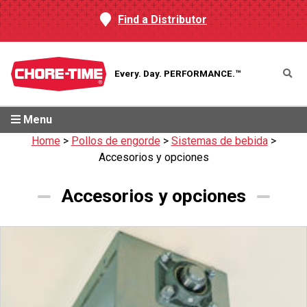
Find a Distributor
Every. Day.
PERFORMANCE.™
Menu
Home
>
Pollos de engorde
>
Sistemas de bebida
>
Accesorios y opciones
Accesorios y opciones