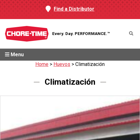
Find a Distributor
Every. Day.
PERFORMANCE.™
Menu
Home
>
Huevos
>
Climatización
Climatización