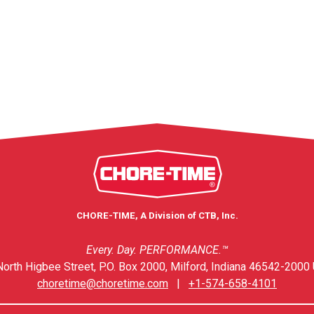
CHORE-TIME, A Division of CTB, Inc.
Every. Day. PERFORMANCE.™
orth Higbee Street, P.O. Box 2000, Milford, Indiana 46542-2000 
choretime@choretime.com
|
+1-574-658-4101