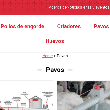
Acerca de
Noticias
Ferias y eventos
Pollos de engorde
Criadores
Pavos
Huevos
Home
>
Pavos
Pavos