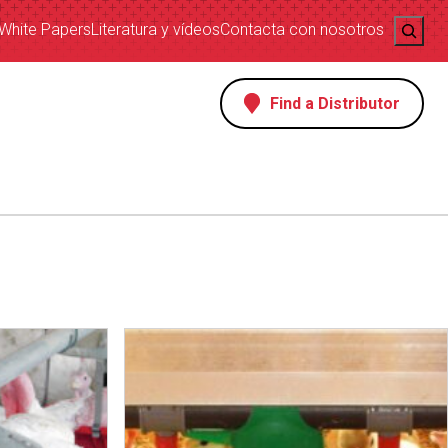
Search
White Papers
Literatura y vídeos
Contacta con nosotros
Find a Distributor