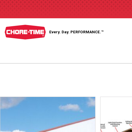
Every. Day.
PERFORMANCE.™