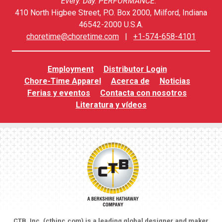
Every. Day. PERFORMANCE.™
410 North Higbee Street, P.O. Box 2000, Milford, Indiana
46542-2000 U.S.A.
choretime@choretime.com
|
+1-574-658-4101
Employment
Distributor Login
Chore-Time Apparel
Acerca de
Noticias
Ferias y eventos
Contacta con nosotros
Literatura y vídeos
CTB, Inc. (
ctbinc.com
) is a leading global designer and maker