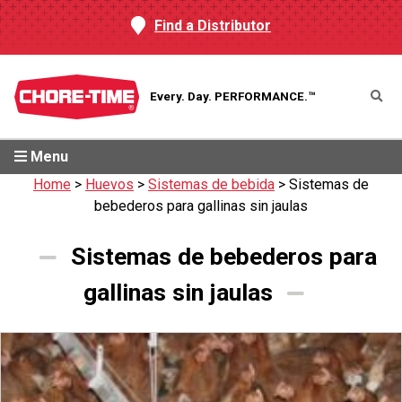
Find a Distributor
Every. Day.
PERFORMANCE.™
Menu
Home
>
Huevos
>
Sistemas de bebida
>
Sistemas de
bebederos para gallinas sin jaulas
Sistemas de bebederos para
gallinas sin jaulas