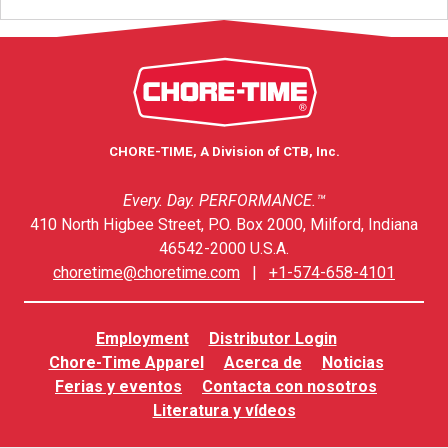
CHORE-TIME, A Division of CTB, Inc.
Every. Day. PERFORMANCE.™
410 North Higbee Street, P.O. Box 2000, Milford, Indiana
46542-2000 U.S.A.
choretime@choretime.com
|
+1-574-658-4101
Employment
Distributor Login
Chore-Time Apparel
Acerca de
Noticias
Ferias y eventos
Contacta con nosotros
Literatura y vídeos