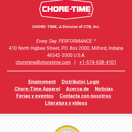
CHORE-TIME, A Division of CTB, Inc.
Every. Day. PERFORMANCE.™
410 North Higbee Street, P.O. Box 2000, Milford, Indiana
46542-2000 U.S.A.
choretime@choretime.com
|
+1-574-658-4101
Employment
Distributor Login
Chore-Time Apparel
Acerca de
Noticias
Ferias y eventos
Contacta con nosotros
Literatura y vídeos