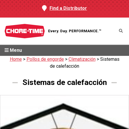
Find a Distributor
Every. Day.
PERFORMANCE.™
Menu
Home
>
Pollos de engorde
>
Climatización
>
Sistemas
de calefacción
Sistemas de calefacción