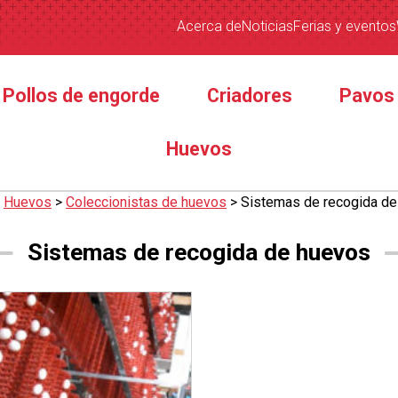
Acerca de
Noticias
Ferias y eventos
Pollos de engorde
Criadores
Pavos
Huevos
>
Huevos
>
Coleccionistas de huevos
>
Sistemas de recogida d
Sistemas de recogida de huevos