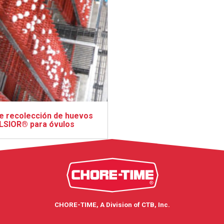
e recolección de huevos
LSIOR® para óvulos
CHORE-TIME, A Division of CTB, Inc.