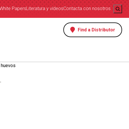
Search
White Papers
Literatura y vídeos
Contacta con nosotros
Find a Distributor
e huevos