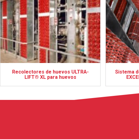
Recolectores de huevos ULTRA-
Sistema d
LIFT® XL para huevos
EXCE