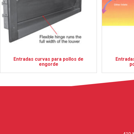
Entradas curvas para pollos de
Entradas
engorde
p