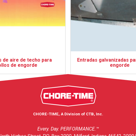
 de aire de techo para
Entradas galvanizadas pa
ollos de engorde
engorde
CHORE-TIME, A Division of CTB, Inc.
Every. Day. PERFORMANCE.™