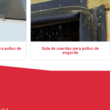
ra pollos de
Guía de cuerdas para pollos de
engorde