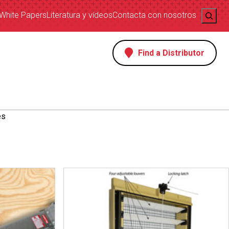
Search
White Papers
Literatura y vídeos
Contacta con nosotros
Find a Distributor
es