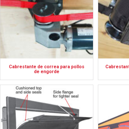
Cabrestante de correa para pollos
Cabrestant
de engorde