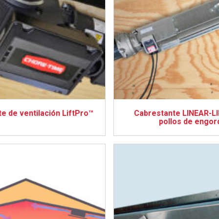
e de ventilación LiftPro™
Cabrestante LINEAR-LI
pollos de engor