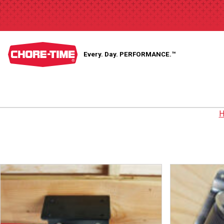
Every. Day.
PERFORMANCE.™
H