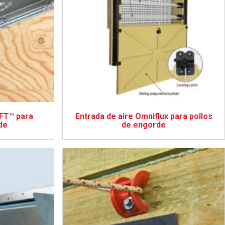
FT™ para
Entrada de aire Omniflux para pollos
de
de engorde