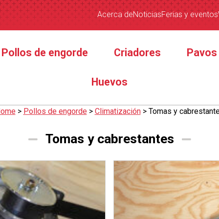
Acerca de
Noticias
Ferias y eventos
Pollos de engorde
Criadores
Pavos
Huevos
ome
>
Pollos de engorde
>
Climatización
>
Tomas y cabrestant
Tomas y cabrestantes