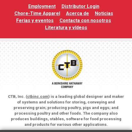
Employment
Distributor Login
Chore-Time Apparel
Acerca de
Noticias
Ferias y eventos
Contacta con nosotros
Literatura y vídeos
CTB, Inc. (
ctbinc.com
) is a leading global designer and maker
of systems and solutions for storing, conveying and
preserving grain; producing poultry, pigs and eggs; and
processing poultry and other foods. The company also
produces buildings, stables, software for food processing
and products for various other applications.