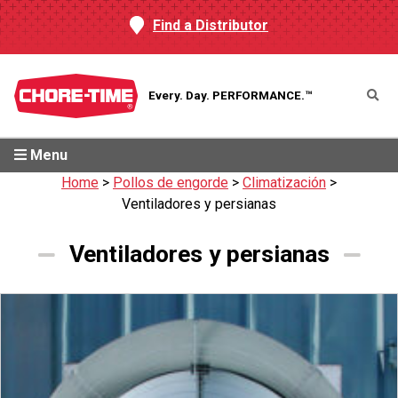
Find a Distributor
Every. Day.
PERFORMANCE.™
Menu
Home
>
Pollos de engorde
>
Climatización
>
Ventiladores y persianas
Ventiladores y persianas