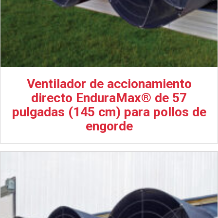
Ventilador de accionamiento
directo EnduraMax® de 57
pulgadas (145 cm) para pollos de
engorde