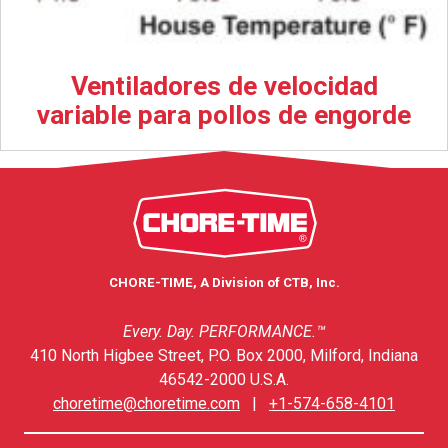
Ventiladores de velocidad
variable para pollos de engorde
CHORE-TIME, A Division of CTB, Inc.
Every. Day. PERFORMANCE.™
410 North Higbee Street, P.O. Box 2000, Milford, Indiana
46542-2000 U.S.A.
choretime@choretime.com
|
+1-574-658-4101