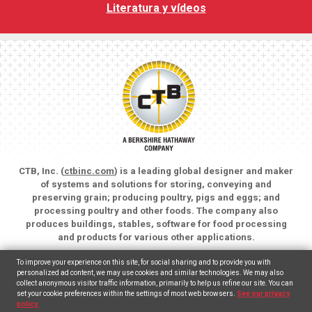
Literatura y vídeos
CTB, Inc. (
ctbinc.com
) is a leading global designer and maker
of systems and solutions for storing, conveying and
preserving grain; producing poultry, pigs and eggs; and
processing poultry and other foods. The company also
produces buildings, stables, software for food processing
and products for various other applications.
Copyright © 2026 CTB, Inc. All rights reserved.
To improve your experience on this site, for social sharing and to provide you with
Legal Notices
Animal Care
personalized ad content, we may use cookies and similar technologies. We may also
collect anonymous visitor traffic information, primarily to help us refine our site. You can
set your cookie preferences within the settings of most web browsers.
See our privacy
English
(
Inglés
)
Español
policy.