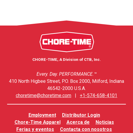
CHORE-TIME, A Division of CTB, Inc.
Every. Day. PERFORMANCE.™
410 North Higbee Street, P.O. Box 2000, Milford, Indiana
46542-2000 U.S.A.
choretime@choretime.com
|
+1-574-658-4101
Employment
Distributor Login
Chore-Time Apparel
Acerca de
Noticias
Ferias y eventos
Contacta con nosotros