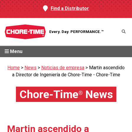
Find a Distributor
Every. Day.
PERFORMANCE.™
Menu
Home
>
News
>
Noticias de empresa
>
Martin ascendido
a Director de Ingeniería de Chore-Time - Chore-Time
Chore-Time
News
®
Martin ascendido a