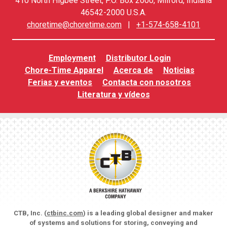
410 North Higbee Street, P.O. Box 2000, Milford, Indiana
46542-2000 U.S.A.
choretime@choretime.com
|
+1-574-658-4101
Employment
Distributor Login
Chore-Time Apparel
Acerca de
Noticias
Ferias y eventos
Contacta con nosotros
Literatura y vídeos
CTB, Inc. (
ctbinc.com
) is a leading global designer and maker
of systems and solutions for storing, conveying and