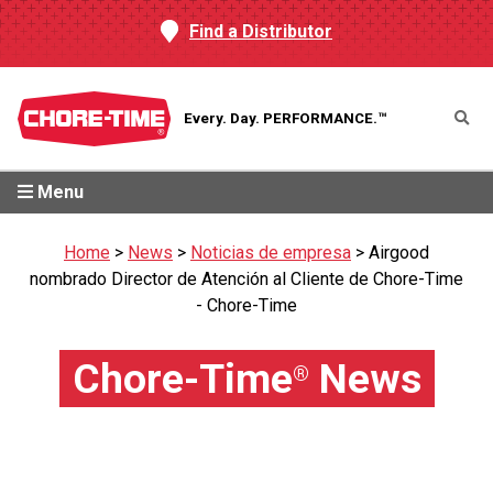
Find a Distributor
Every. Day.
PERFORMANCE.™
Menu
Home
>
News
>
Noticias de empresa
>
Airgood
nombrado Director de Atención al Cliente de Chore-Time
- Chore-Time
Chore-Time
News
®