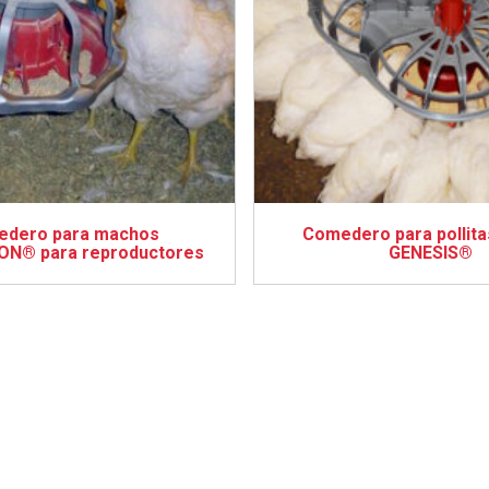
dero para machos
Comedero para pollita
ON® para reproductores
GENESIS®