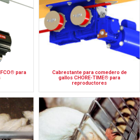
RIFCO® para
Cabrestante para comedero de
s
gallos CHORE-TIME® para
reproductores