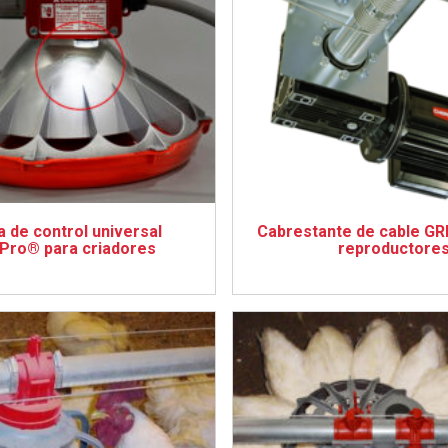
 de control universal
Cabrestante de cable G
lPro® para criadores
reproductore