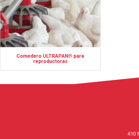
Comedero ULTRAPAN® para
reproductoras
410 N