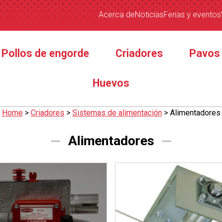
Acerca de
Noticias
Ferias y eventos
Pollos de engorde
Criadores
Pavos
Huevos
Home
>
Criadores
>
Sistemas de alimentación
>
Alimentadores
Alimentadores